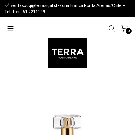
ventaspuq@terrasigal.cl -Zona Franca Punta Arenas/Chile --
Telefono 61 2211199
0