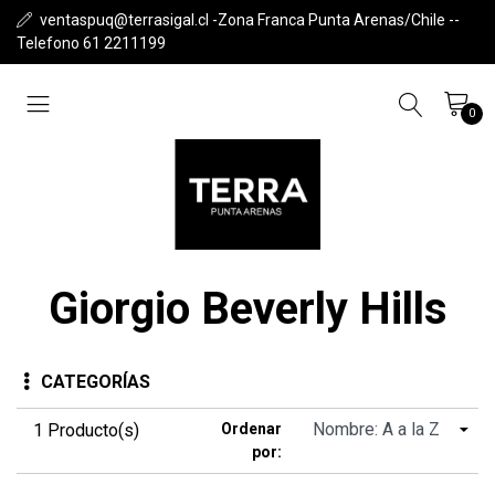
ventaspuq@terrasigal.cl -Zona Franca Punta Arenas/Chile --
Telefono 61 2211199
0
Giorgio Beverly Hills
CATEGORÍAS
1 Producto(s)
Ordenar
por: