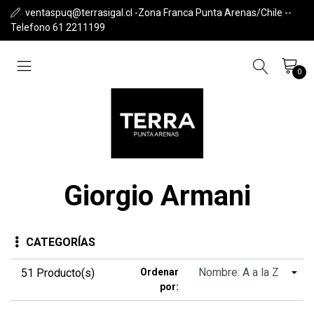
ventaspuq@terrasigal.cl -Zona Franca Punta Arenas/Chile --
Telefono 61 2211199
0
Giorgio Armani
CATEGORÍAS
51 Producto(s)
Ordenar
por: