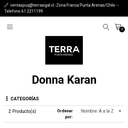
ventaspuq@terrasigal.cl -Zona Franca Punta Arenas/Chile --
Telefono 61 2211199
0
Donna Karan
CATEGORÍAS
2 Producto(s)
Ordenar
por: