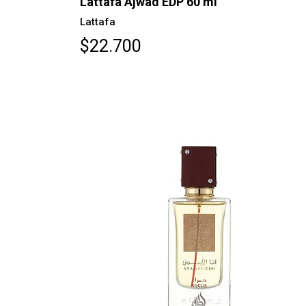
Lattafa Ajwad EDP 60 ml
Lattafa
$22.700