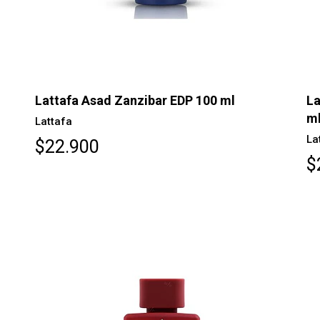
Lattafa Asad Zanzibar EDP 100 ml
La
m
Lattafa
La
$22.900
$