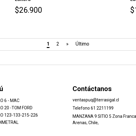
$26.900
$
1
2
»
Último
ú
Contáctanos
ventaspuq@terrasigal.cl
O 6 - MAC
O 20 -TOM FORD
Telefono 61 2211199
O 123-133-215-226
MANZANA 9 SITIO 5 Zona Franca
DIMETRAL
Arenas, Chile,