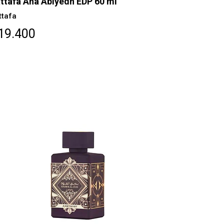
ttafa Ana Abiyedh EDP 60 ml
ttafa
19.400