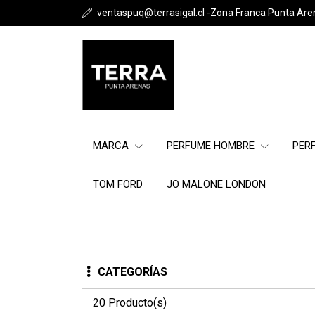
ventaspuq@terrasigal.cl -Zona Franca Punta Are
MARCA
PERFUME HOMBRE
PER
TOM FORD
JO MALONE LONDON
CATEGORÍAS
20 Producto(s)