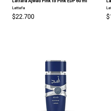
Lattafa Ajwad Pink to Pink EDP 60 ml
La
Lattafa
La
$22.700
$