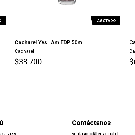
O
AGOTADO
Cacharel Yes I Am EDP 50ml
Ca
Cacharel
Ca
$38.700
$
ú
Contáctanos
ventaspuq@terrasigal.cl
O 6 - MAC