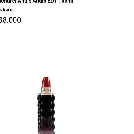
charel Anais Anais EDT 100ml
charel
38.000