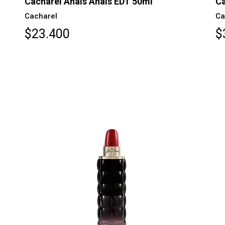
Cacharel Anais Anais EDT 50ml
Ca
Cacharel
Ca
$23.400
$