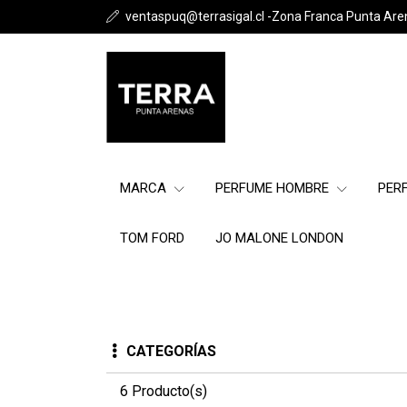
ventaspuq@terrasigal.cl -Zona Franca Punta Are
MARCA
PERFUME HOMBRE
PER
TOM FORD
JO MALONE LONDON
CATEGORÍAS
6 Producto(s)