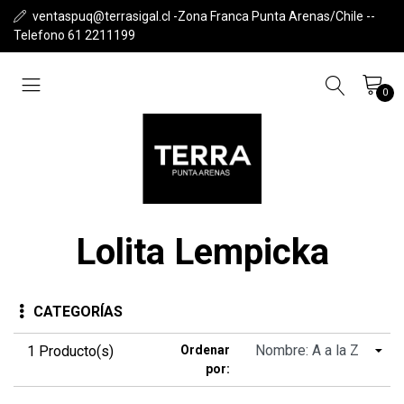
ventaspuq@terrasigal.cl -Zona Franca Punta Arenas/Chile --
Telefono 61 2211199
0
Lolita Lempicka
CATEGORÍAS
1 Producto(s)
Ordenar
por: