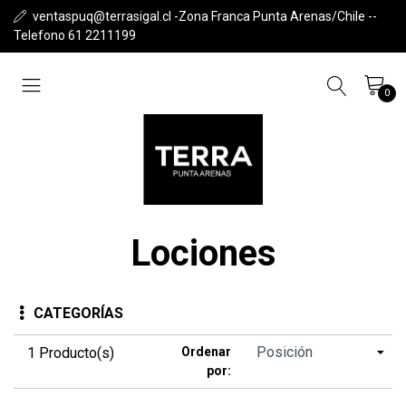
ventaspuq@terrasigal.cl -Zona Franca Punta Arenas/Chile --
Telefono 61 2211199
0
Lociones
CATEGORÍAS
1 Producto(s)
Ordenar
por: