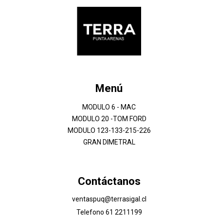
Menú
MODULO 6 - MAC
MODULO 20 -TOM FORD
MODULO 123-133-215-226
GRAN DIMETRAL
Contáctanos
ventaspuq@terrasigal.cl
Telefono 61 2211199