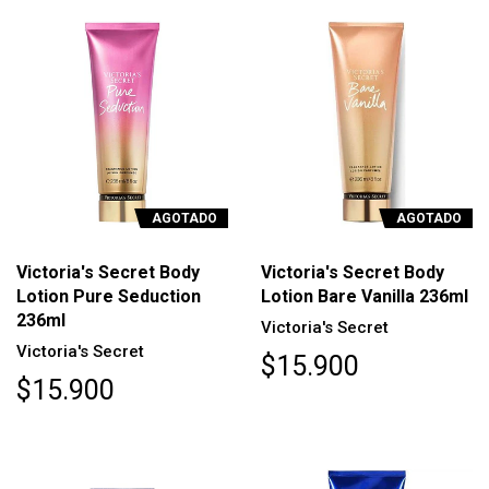
AGOTADO
AGOTADO
Victoria's Secret Body
Victoria's Secret Body
Lotion Pure Seduction
Lotion Bare Vanilla 236ml
236ml
Victoria's Secret
Victoria's Secret
$15.900
$15.900