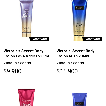
AGOTADO
AGOTADO
Victoria's Secret Body
Victoria' Secret Body
Lotion Love Addict 236ml
Lotion Rush 236ml
Victoria's Secret
Victoria's Secret
$9.900
$15.900