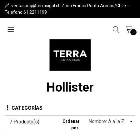
ventaspuq@terrasigal.cl -Zona Franca Punta Arenas/Chile --
Telefono 61 2211199
0
Hollister
CATEGORÍAS
7 Producto(s)
Ordenar
por: