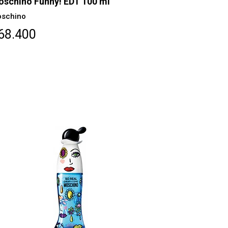
schino Funny! EDT 100 ml
schino
68.400