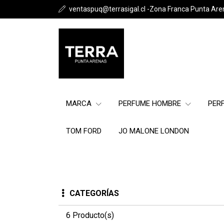
ventaspuq@terrasigal.cl -Zona Franca Punta Are
MARCA
PERFUME HOMBRE
PER
TOM FORD
JO MALONE LONDON
CATEGORÍAS
6 Producto(s)