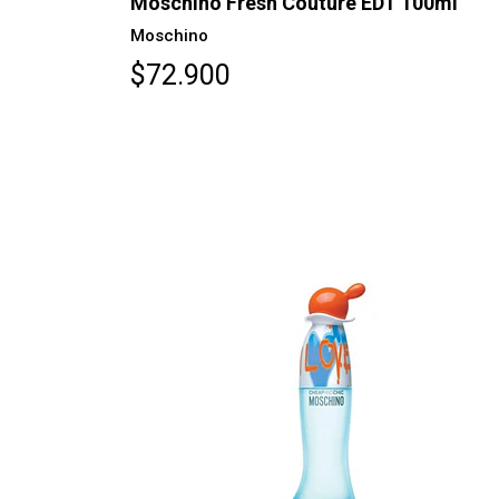
Moschino Fresh Couture EDT 100ml
Moschino
$72.900