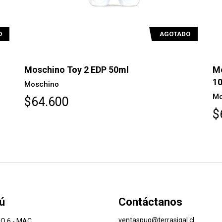
O
AGOTADO
Moschino Toy 2 EDP 50ml
Mo
1
Moschino
Mo
$64.600
$
ú
Contáctanos
ventaspuq@terrasigal.cl
O 6 - MAC