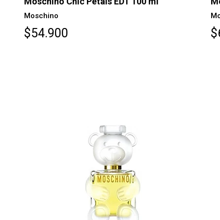
Moschino Chic Petals EDT 100 ml
Mo
Moschino
Mo
$54.900
$