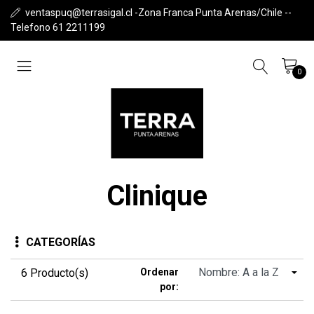
ventaspuq@terrasigal.cl -Zona Franca Punta Arenas/Chile --
Telefono 61 2211199
0
Clinique
CATEGORÍAS
6 Producto(s)
Ordenar
por: