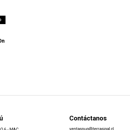
O
On
ú
Contáctanos
ventaspuq@terrasigal.cl
O 6 - MAC