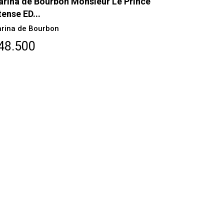
rina de Bourbon Monsieur Le Prince
tense ED...
rina de Bourbon
48.500