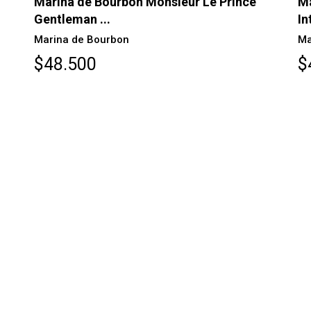
Marina de Bourbon Monsieur Le Prince
Ma
Gentleman ...
In
Marina de Bourbon
Ma
$48.500
$