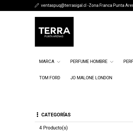
ventaspuq@terrasigal.cl -Zona Franca Punta Are
MARCA
PERFUME HOMBRE
PER
TOM FORD
JO MALONE LONDON
CATEGORÍAS
4 Producto(s)