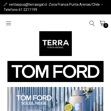
ventaspuq@terrasigal.cl -Zona Franca Punta Arenas/Chile --
Telefono 61 2211199
0