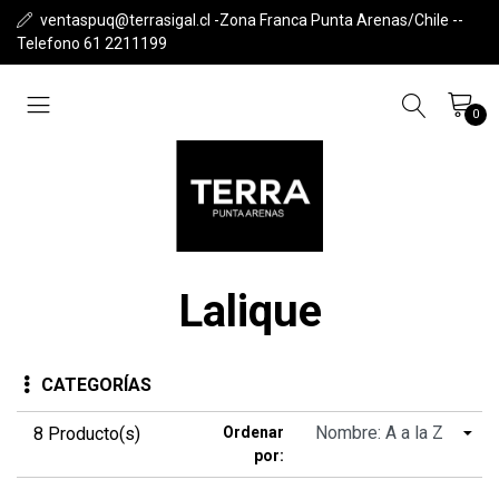
ventaspuq@terrasigal.cl -Zona Franca Punta Arenas/Chile --
Telefono 61 2211199
0
Lalique
CATEGORÍAS
8 Producto(s)
Ordenar
por: