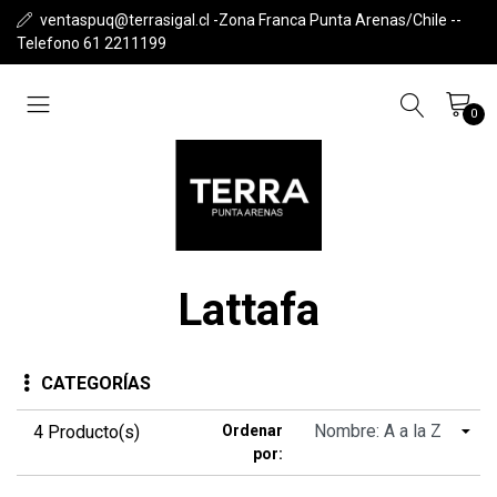
ventaspuq@terrasigal.cl -Zona Franca Punta Arenas/Chile --
Telefono 61 2211199
0
Lattafa
CATEGORÍAS
4 Producto(s)
Ordenar
por: