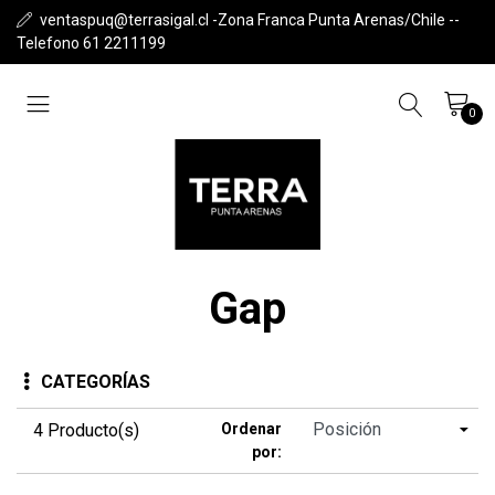
ventaspuq@terrasigal.cl -Zona Franca Punta Arenas/Chile --
Telefono 61 2211199
0
Gap
CATEGORÍAS
4 Producto(s)
Ordenar
por: