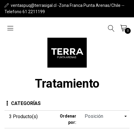
ventaspuq@terrasigal.cl -Zona Franca Punta Arenas/Chile --
Telefono 61 2211199
0
Tratamiento
CATEGORÍAS
3 Producto(s)
Ordenar
por: