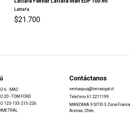
Lattafa Fakhar Lattafa Man EDP 100 ml
Lattafa
$21.700
ú
Contáctanos
ventaspuq@terrasigal.cl
O 6 - MAC
O 20 -TOM FORD
Telefono 61 2211199
O 123-133-215-226
MANZANA 9 SITIO 5 Zona Franca
DIMETRAL
Arenas, Chile,