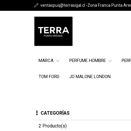
ventaspuq@terrasigal.cl -Zona Franca Punta Are
MARCA
PERFUME HOMBRE
PER
TOM FORD
JO MALONE LONDON
CATEGORÍAS
2 Producto(s)