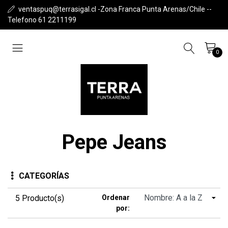
ventaspuq@terrasigal.cl -Zona Franca Punta Arenas/Chile --
Telefono 61 2211199
0
Pepe Jeans
CATEGORÍAS
5 Producto(s)
Ordenar
por: