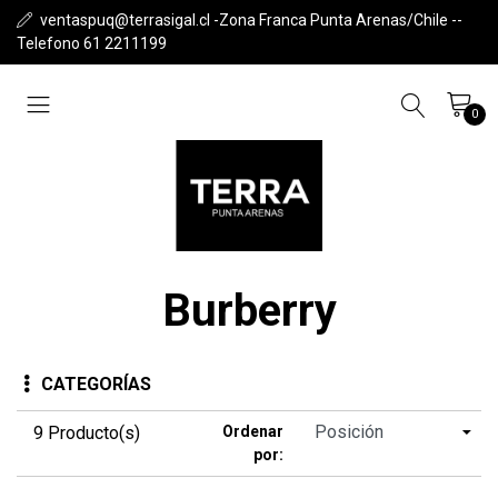
ventaspuq@terrasigal.cl -Zona Franca Punta Arenas/Chile --
Telefono 61 2211199
0
Burberry
CATEGORÍAS
9 Producto(s)
Ordenar
por: