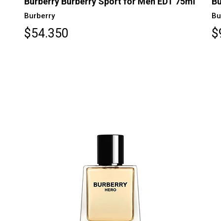
Burberry Burberry Sport for Men EDT 75ml
Bu
Burberry
Bu
$54.350
$