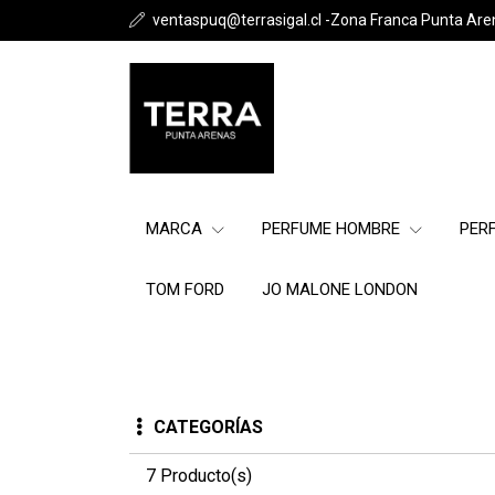
ventaspuq@terrasigal.cl -Zona Franca Punta Are
MARCA
PERFUME HOMBRE
PER
TOM FORD
JO MALONE LONDON
CATEGORÍAS
7 Producto(s)