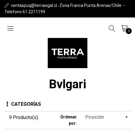
ventaspuq@terrasigal.cl -Zona Franca Punta Arenas/Chile --
Telefono 61 2211199
0
Bvlgari
CATEGORÍAS
9 Producto(s)
Ordenar
por: