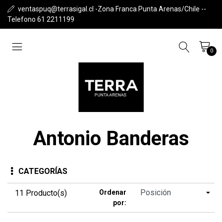
ventaspuq@terrasigal.cl -Zona Franca Punta Arenas/Chile --
Telefono 61 2211199
0
Antonio Banderas
CATEGORÍAS
11 Producto(s)
Ordenar
por: