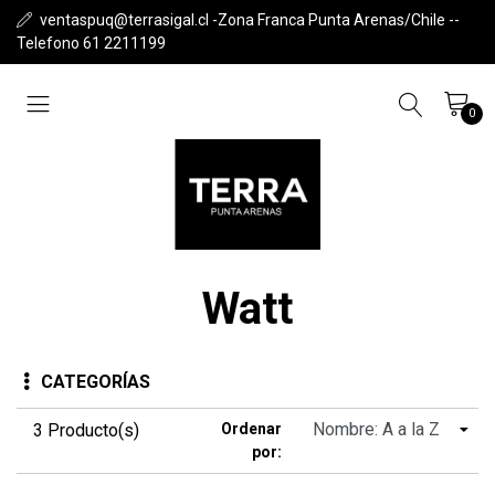
ventaspuq@terrasigal.cl -Zona Franca Punta Arenas/Chile --
Telefono 61 2211199
0
Watt
CATEGORÍAS
3 Producto(s)
Ordenar
por: