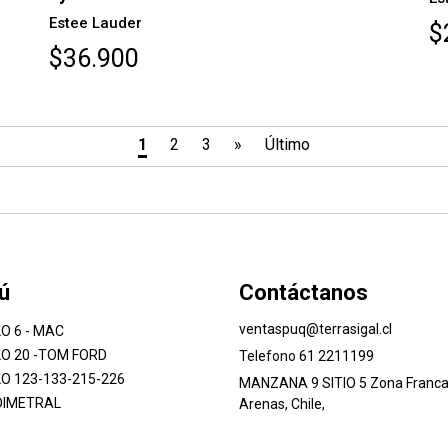
Estee Lauder
$
$36.900
1
2
3
»
Último
ú
Contáctanos
ventaspuq@terrasigal.cl
O 6 - MAC
O 20 -TOM FORD
Telefono 61 2211199
O 123-133-215-226
MANZANA 9 SITIO 5 Zona Franca
DIMETRAL
Arenas, Chile,