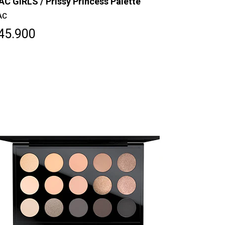
C GIRLS / Prissy Princess Palette
AC
45.900