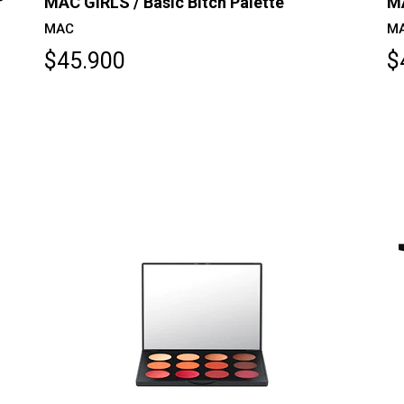
r
MAC GIRLS / Basic Bitch Palette
MA
MAC
M
$45.900
$