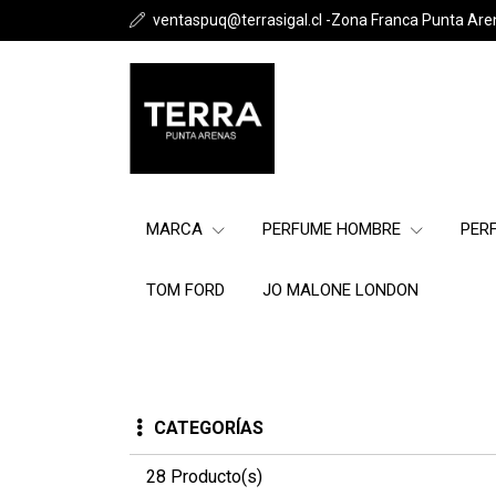
ventaspuq@terrasigal.cl -Zona Franca Punta Are
MARCA
PERFUME HOMBRE
PER
TOM FORD
JO MALONE LONDON
CATEGORÍAS
28 Producto(s)