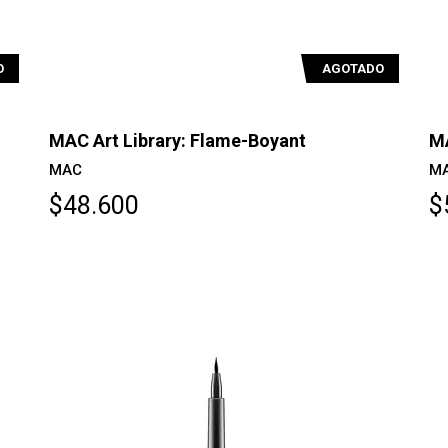
O
AGOTADO
MAC Art Library: Flame-Boyant
MA
MAC
M
$48.600
$