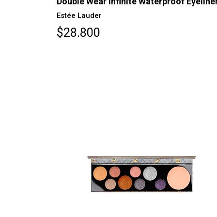
Double Wear Infinite Waterproof Eyeline
Estée Lauder
$28.800