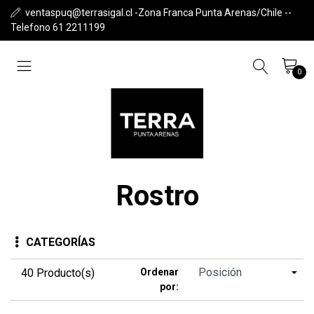
ventaspuq@terrasigal.cl -Zona Franca Punta Arenas/Chile --
Telefono 61 2211199
0
Rostro
CATEGORÍAS
40 Producto(s)
Ordenar
por: