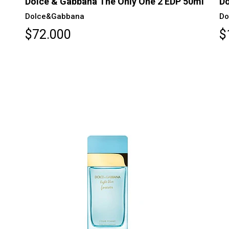
Dolce & Gabbana The Only One 2 EDP 50ml
Do
Dolce&Gabbana
Do
$72.000
$