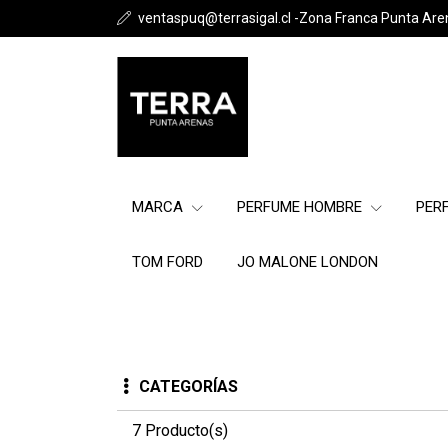
ventaspuq@terrasigal.cl -Zona Franca Punta Are
MARCA
PERFUME HOMBRE
PER
TOM FORD
JO MALONE LONDON
CATEGORÍAS
7 Producto(s)