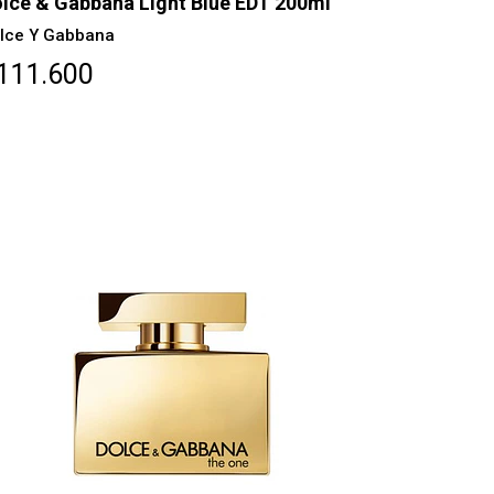
lce & Gabbana Light Blue EDT 200ml
lce Y Gabbana
111.600