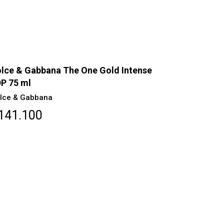
lce & Gabbana The One Gold Intense
P 75 ml
lce & Gabbana
141.100