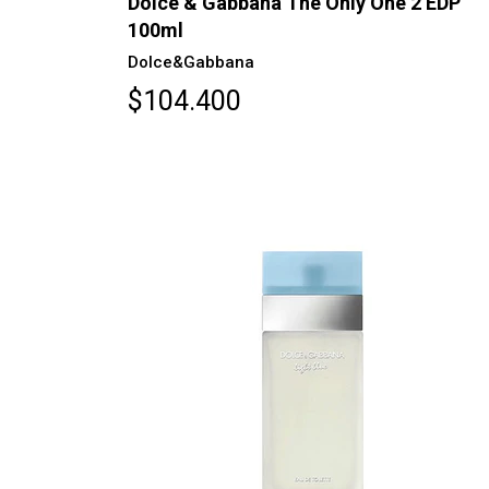
Dolce & Gabbana The Only One 2 EDP
100ml
Dolce&Gabbana
$104.400