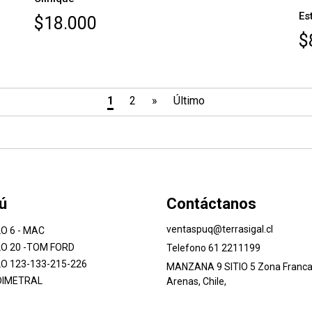
Es
$18.000
$
1
2
»
Último
ú
Contáctanos
ventaspuq@terrasigal.cl
O 6 - MAC
O 20 -TOM FORD
Telefono 61 2211199
O 123-133-215-226
MANZANA 9 SITIO 5 Zona Franca
DIMETRAL
Arenas, Chile,