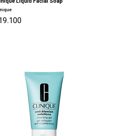
inique Liquid Facial Soap
inique
19.100