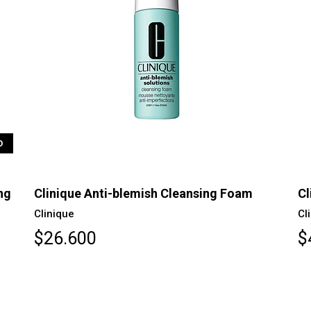
O
ng
Clinique Anti-blemish Cleansing Foam
Cl
Clinique
Cl
$26.600
$