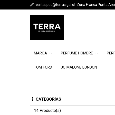
ventaspuq@terrasigal.cl -Zona Franca Punta Are
MARCA
PERFUME HOMBRE
PER
TOM FORD
JO MALONE LONDON
CATEGORÍAS
14 Producto(s)