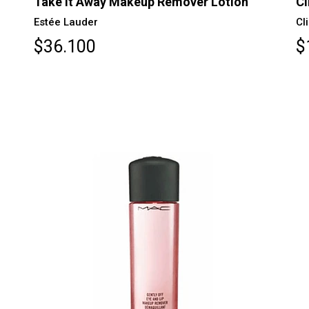
Take It Away Makeup Remover Lotion
Cl
Estée Lauder
Cl
$36.100
$