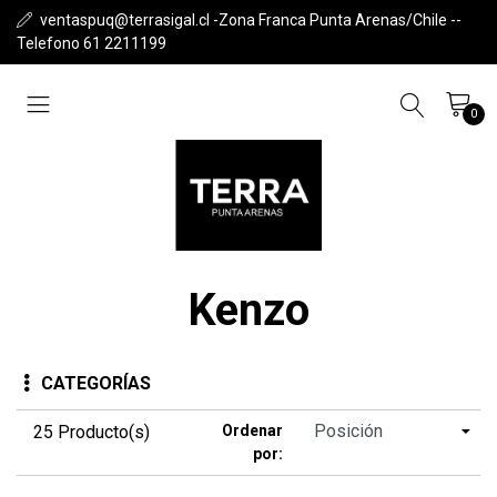
ventaspuq@terrasigal.cl -Zona Franca Punta Arenas/Chile --
Telefono 61 2211199
0
Kenzo
CATEGORÍAS
25 Producto(s)
Ordenar
por: