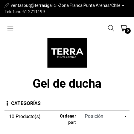
ventaspuq@terrasigal.cl -Zona Franca Punta Arenas/Chile --
Telefono 61 2211199
0
Gel de ducha
CATEGORÍAS
10 Producto(s)
Ordenar
por: