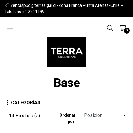
ventaspuq@terrasigal.cl -Zona Franca Punta Arenas/Chile --
Telefono 61 2211199
0
Base
CATEGORÍAS
14 Producto(s)
Ordenar
por: