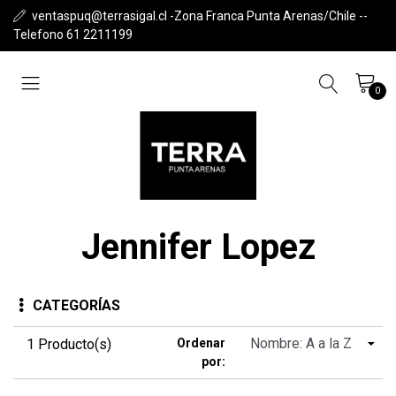
ventaspuq@terrasigal.cl -Zona Franca Punta Arenas/Chile --
Telefono 61 2211199
0
Jennifer Lopez
CATEGORÍAS
1 Producto(s)
Ordenar
por: