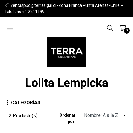
ventaspuq@terrasigal.cl -Zona Franca Punta Arenas/Chile --
Telefono 61 2211199
0
Lolita Lempicka
CATEGORÍAS
2 Producto(s)
Ordenar
por: