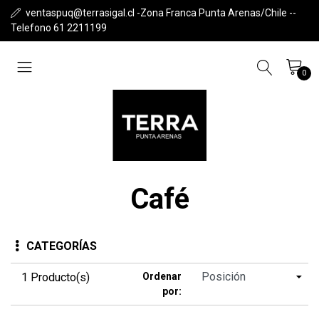
ventaspuq@terrasigal.cl -Zona Franca Punta Arenas/Chile --
Telefono 61 2211199
0
Café
CATEGORÍAS
1 Producto(s)
Ordenar
por: