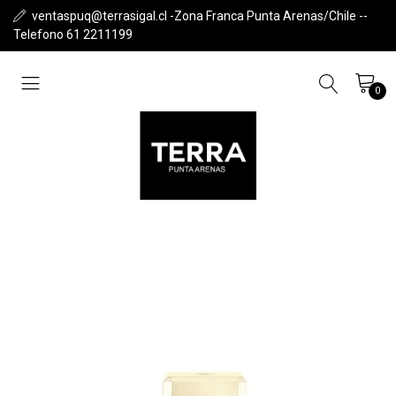
ventaspuq@terrasigal.cl -Zona Franca Punta Arenas/Chile --
Telefono 61 2211199
0