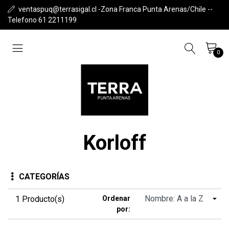
ventaspuq@terrasigal.cl -Zona Franca Punta Arenas/Chile --
Telefono 61 2211199
0
Korloff
CATEGORÍAS
1 Producto(s)
Ordenar
por: