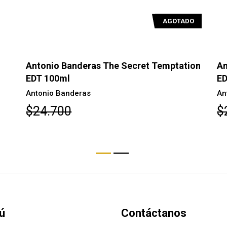
AGOTADO
Antonio Banderas The Secret Temptation
An
EDT 100ml
ED
Antonio Banderas
An
$24.700
$
ú
Contáctanos