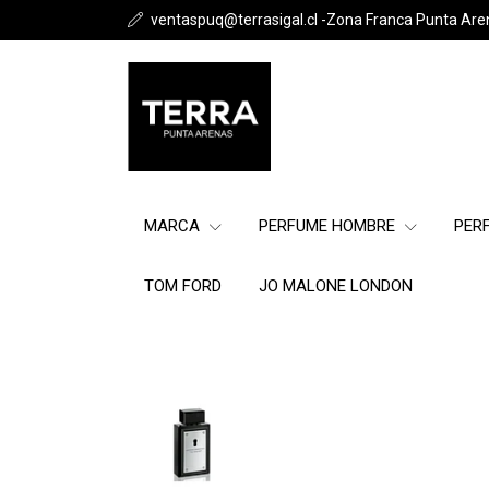
ventaspuq@terrasigal.cl -Zona Franca Punta Are
MARCA
PERFUME HOMBRE
PER
TOM FORD
JO MALONE LONDON