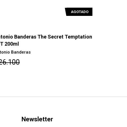
AGOTADO
tonio Banderas The Secret Temptation
Antonio Ba
T 200ml
100ml
tonio Banderas
Antonio Ban
26.100
$28.500
Newsletter