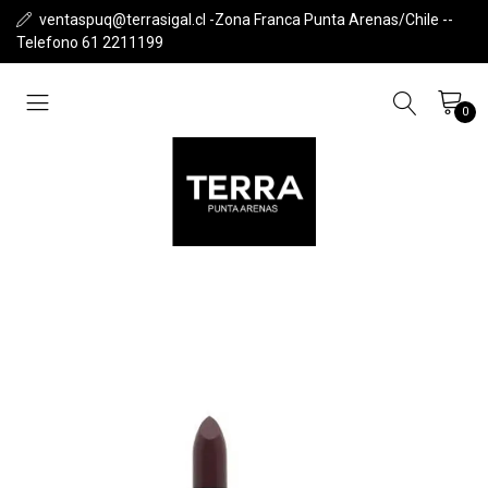
ventaspuq@terrasigal.cl -Zona Franca Punta Arenas/Chile --
Telefono 61 2211199
0