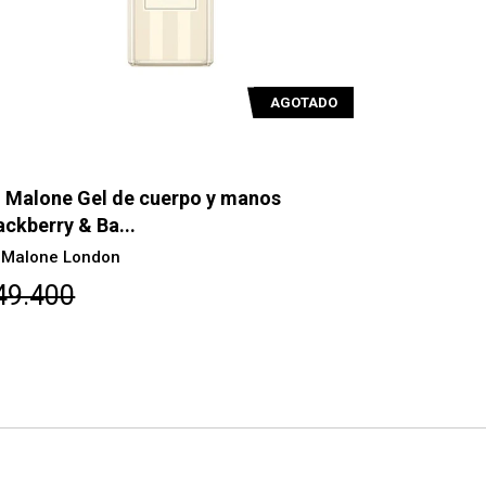
 Malone Gel de cuerpo y manos Peony
Jo Malone 
Blush S...
Lime Basil.
 Malone London
Jo Malone L
49.400
$64.600