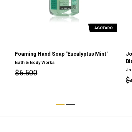
O
AGOTADO
Jo Malone Gel de cuerpo y manos
Jo
Blackberry & Ba...
& 
Jo Malone London
Jo
$49.400
$