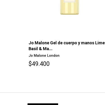
AGOTAD
nos Lime
Foaming Hand Soap "Eucalyptus Mint"
Bath & Body Works
$6.500