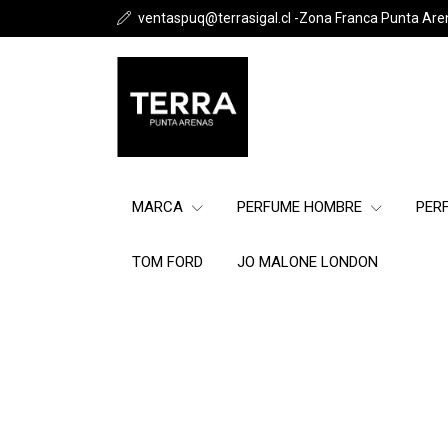
ventaspuq@terrasigal.cl -Zona Franca Punta Are
MARCA
PERFUME HOMBRE
PER
TOM FORD
JO MALONE LONDON