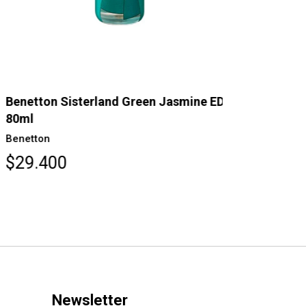
netton Sisterland Green Jasmine EDT
Benetton S
0ml
Benetton
netton
$29.400
29.400
Newsletter