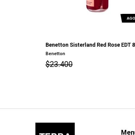
AGOTADO
AGOTAD
 80 ml +B75
Benetton Sisterland Red Rose EDT 80m
Benetton
$23.400
Men