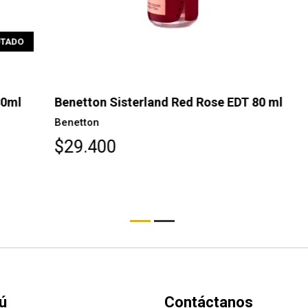
O
l
Benetton Sisterland Red Rose EDT 80 ml
Be
8
Benetton
Be
$29.400
$
ú
Contáctanos