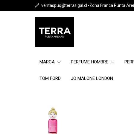
ventaspuq@terrasigal.cl -Zona Franca Punta Are
MARCA
PERFUME HOMBRE
PER
TOM FORD
JO MALONE LONDON