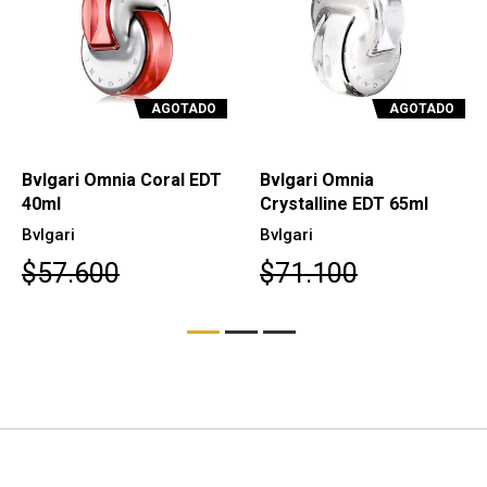
AGOTADO
AGOTADO
T
Bvlgari Omnia
Bvlgari Omnia
Crystalline EDT 65ml
Crystalline EDT 40ml
Bvlgari
Bvlgari
$71.100
$57.600