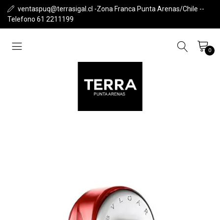
ventaspuq@terrasigal.cl -Zona Franca Punta Arenas/Chile --
Telefono 61 2211199
0