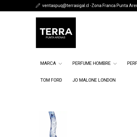
ventaspuq@terrasigal.cl -Zona Franca Punta Are
MARCA
PERFUME HOMBRE
PER
TOM FORD
JO MALONE LONDON