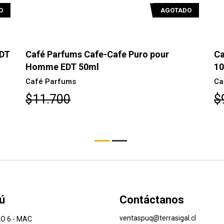
O
AGOTADO
EDT
Café Parfums Cafe-Cafe Puro pour
Ca
Homme EDT 50ml
10
Café Parfums
Ca
$11.700
$
ú
Contáctanos
ventaspuq@terrasigal.cl
O 6 - MAC