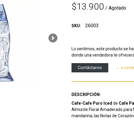
$13.900
/ Agotado
26003
SKU:
Next
Lo sentimos, este producto se ha 
donde una vendedora te ofrecerá
Contáctanos
← o cont
DESCRIPCIÓN:
Cafe-Cafe Puro Iced
de
Cafe P
Almizcle Floral Amaderado para M
mandarina; las Notas de Corazón 