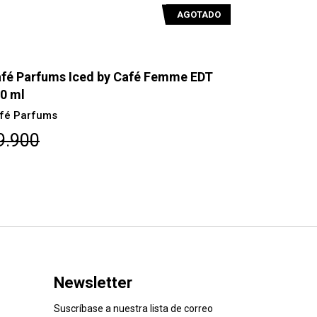
AGOTADO
fé Parfums Iced by Café Femme EDT
Café Parfu
0 ml
Café Parfu
fé Parfums
$18.000
9.900
Newsletter
Suscríbase a nuestra lista de correo