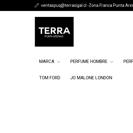
ventaspuq@terrasigal.cl -Zona Franca Punta Are
MARCA
PERFUME HOMBRE
PER
TOM FORD
JO MALONE LONDON