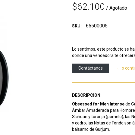
$62.100
/ Agotado
65500005
SKU:
Lo sentimos, este producto se ha 
donde una vendedora te ofrecerá
Contáctanos
← o cont
DESCRIPCIÓN:
Obsessed for Men Intense
de
Ca
Ámbar Amaderada para Hombres. 
Sichuan y toronja (pomelo); las 
y cedro; las Notas de Fondo son á
bálsamo de Gurjum.