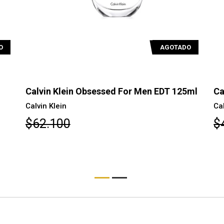
O
AGOTADO
5ml
Calvin Klein Obsessed for Men EDT 75 ML
Ca
ED
Calvin klein
Ca
$48.600
$