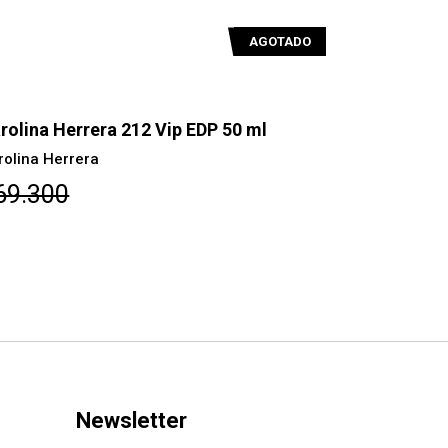
AGOTADO
rolina Herrera 212 Vip EDP 125ml
Carolina H
ml
rolina Herrera
Carolina Her
95.400
$81.700
Newsletter