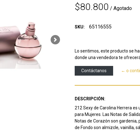
$80.800
/ Agotado
65116555
SKU:
Next
Lo sentimos, este producto se ha 
donde una vendedora te ofrecerá
Contáctanos
← o cont
DESCRIPCIÓN:
212 Sexy de Carolina Herrera es un
para Mujeres. Las Notas de Salid
Notas de Corazón son gardenia, pe
de Fondo son almizcle, vainilla, s