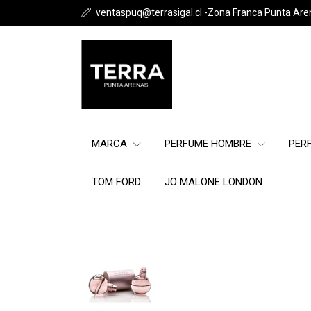
ventaspuq@terrasigal.cl -Zona Franca Punta Are
MARCA
PERFUME HOMBRE
PER
TOM FORD
JO MALONE LONDON