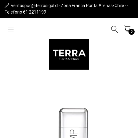
ventaspuq@terrasigal.cl -Zona Franca Punta Arenas/Chile --
Telefono 61 2211199
0