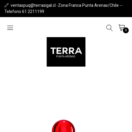
ventaspuq@terrasigal.cl -Zona Franca Punta Arenas/Chile --
Telefono 61 2211199
0