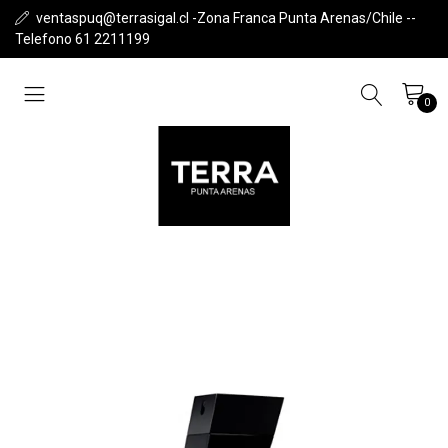
ventaspuq@terrasigal.cl -Zona Franca Punta Arenas/Chile --
Telefono 61 2211199
0