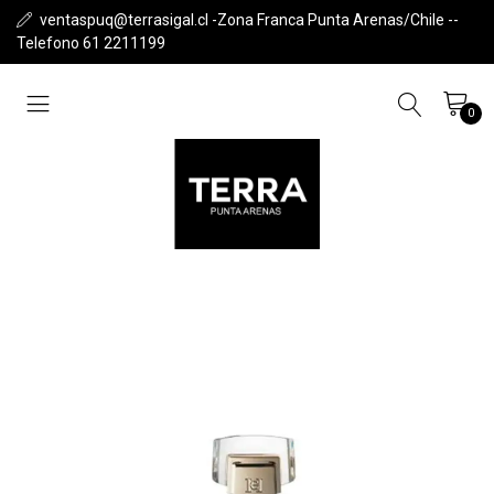
ventaspuq@terrasigal.cl -Zona Franca Punta Arenas/Chile --
Telefono 61 2211199
0