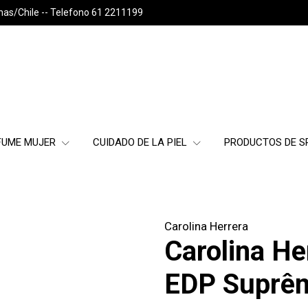
nas/Chile -- Telefono 61 2211199
FUME MUJER
CUIDADO DE LA PIEL
PRODUCTOS DE 
Carolina Herrera
Carolina He
EDP Suprê