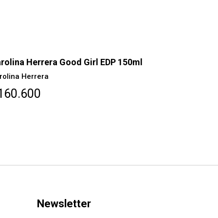
rolina Herrera Good Girl EDP 150ml
Carolina H
80ml
rolina Herrera
Carolina Her
160.600
$144.40
Newsletter