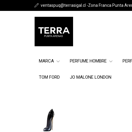
ventaspuq@terrasigal.cl -Zona Franca Punta Are
MARCA
PERFUME HOMBRE
PER
TOM FORD
JO MALONE LONDON